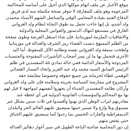
موقع الأخبار عن ملف اتهام موكلها الذي أحيل على أساسه للمحاكمة
المزعومة وهو ملف للمفارقة لا تتوفر نسخة مكتملة منه لدى فريق
الدفاع العتيد بقيادة المحامي الوفي والمناضل الشهم الأستاذ محمدن
ولد أشدو، بل إنها جاءت تحمل بيد طوق النجاة لنظام ولد الغزواني
الغارق في مستنقع انتهاك الدستور والقوانين المحلية والدولية
والاتفاقيات الملزمة لموريتانيا، فإن شاء استغل الفرصة وطوى صفحة
من الظلم الممنهج دنست القضاء رمز الشرف والعدالة في موريتانيا
ولطخت سمعة ولد الغزواني نفسه ونظامه الآئل للسقوط، أما اليد
الأخرى فتحمل بها ما لن يسر أصحاب التأشيرات المفتوحة والجنسيات
المزدوجة والأسفار الدائمة ففي حالة تمادي ثلة المفسدين في ظلم
الرئيس السابق السيد محمد ولد عبد العزيز واتخاذ المسار القضائي
الوهمي غطاء لحرمانه من جميع حقوقه وخصوصا مقايضة حقه
المشروع في ممارسة السياسة بحريته وسلامته فإن على ولد الغزواني
وأركان نظامه المفسدين الجبناء أن يجهزوا أنفسهم لمواجهة لا قبل لهم
بها مع المحاكم والمؤسسات القانونية الدولية في أي لحظة عند
مغادرتهم لتراب الوطن الذي نهبوا وأفسدوا في ثلاث سنين بشكل غير
مسبوق وبلا وازع ولا ضمير حينها سيضيق عليهم العالم الحر والبلدان
الديمقراطية والقارات الخمس بما رحبوا كما سيضيق عليهم الخناق
حتي يقتص منهم.
إن دور المحامية صاحبة الباعة الطويل في سبر أغوار دهاليز العدالة