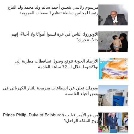
مرسوم رئاسي بتعيين أحمد سالم ولد محمد ولد التباخ
رئيسا لمجلس سلطة تنظيم الصفقات العمومية
الأونوروا: الناس في غزة ليسوا أمواتًا ولا أحياءً، إنهم
جثثٌ تتحرك"
الأرصاد الجوية تتوقع وصول تساقطات مطرية إلى
نواكشوط خلال الـ 72 ساعة القادمة
صوملك تعلن عن انقطاعات مبرمجة للتيار الكهربائي في
بعض أحياء العاصمة
من هو الأمير فيليب Prince Philip, Duke of Edinburgh
زوج الملكة الراحل؟