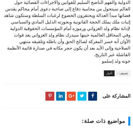
الدولية والفهم الناضج السليم للقوانين والاجراءات القضائية حول
العالم سيتحول من محامية دفاع إلى صاحبة دعوى أمام محاكم يقدس
قضاتها مبدأ العدالة ويحتقرون الخضوع لرغبات السلطة وستكون شاهد
إثبات ملك يملك الحجة القانونية وبحوزته الدليل المادي والسياسي
لإدانة نظام ولد الغزواني ورموزه أمام المؤسسات الحقوقية الدولية
وفي المحافل العالمية حينها سيدرك نظام ولد الغزواني بعد فوات
الأوان أنه خسر المعركة لصالح الحق وأن باطله وتلفيقه منتهي
الصلاحية وإلى الأبد بعد أن يكون حجر مكانه في صدارة قائمة الأنظمة
الفاشلة عبر التاريخ.
خونه ولد إسلمو
تصنيف :
أخبار
المشاركة على
مواضيع ذات صلة: