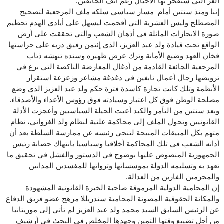
العز التي ستفخر بها الأجيال رغم أنف الحانقين.
إننا ومنذ سنتين أمام مسار سياسي سلكه ملف المرجعية لتصحيح
المصطلح وليس العشرية التي أقحمت ليسهل على أيادي الهدم تحطيم
صورة الانجازات الماثلة في أذهان الشعب والتي تحققت على أرض
الواقع تحت قيادة ولد عبد العزيز، الذي إئتمن رفيق دربه على حراستها
فخان العهد وضيع الأمانة وترك عرض ظهيره وسنده تنهشه ذئاب
المرجعية الجائعة القادمة من أدغال المعارضة الناكصة التي برع في
ترويضها رجال أعمال نابغين في دغدغة مشاعر وزعزعة استقرار
الأنظمة وتلك كانت تجارة كاسدة فترة حكم ولد عبد العزيز الذي وضع
مصلحة الوطن فوق كل اعتبار وسيادته فوق رؤوس الأعداء والأصدقاء.
وبعد سنتين من التآمر والكيد أعيت الحيلة السياسيين وأعجزت الأدلة
القانونيين وتحول الملف إلى محاكمة علنية لنظام ولد الغزواني، نظام
متهم بكل المبيقات المبيحة لتنحي رئيسه عن ممارسة السلطة بعد أن
أدانه الشعب في تلك المحاكمة أخلاقيا وسياسيا بانتهاك حصانة رئيس
الجمهورية المنصوص عليها بوضوح في الدستور والفشل في تحقيق ما
تعهد به وتسليمه الدولة بمؤسساتها وثرواتها للمفسدين المدانين
والمجرمين الفارين من العدالة.
إن المحامية الدولية المرموقة صاحبة الخبرة القانونية المشهودة
والمكانة الحقوقية المصونة المحامية سندريللا مرهج عضو فريق الدفاع
عن الرئيس السابق السيد محمد ولد عبد العزيز لم تأتي إلى موريتانيا
من أجل تضييع وقتها الثمين وجهدها المخلص في البحث في أرشيف