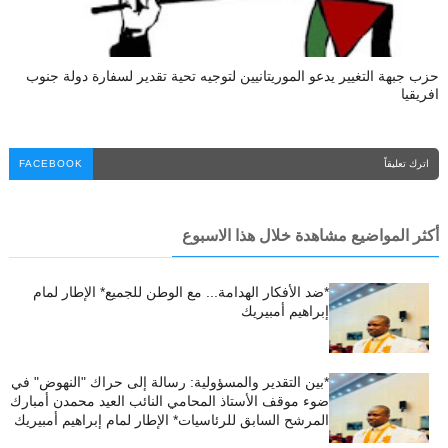
حزب جبهة التغيير يدعو الموريتانيين لتوجيه تحية تقدير لسفارة دولة جنوب
افريقيا
اترك تعليقاً
FACEBOOK
أكثر المواضيع مشاهدة خلال هذا الاسبوع
*ضد الأفكار الهدامة... مع الوطن للجميع* الإطار لمام
إبراهيم أمبيريك
*بين التقدير والمسؤولية: رسالة إلى حراك "النهوض" في
ضوء موقف الأستاذ المحامي النائب العيد محمدن أمبارك
المرشح السابق للرئاسيات* الإطار لمام إبراهيم أمبيريك