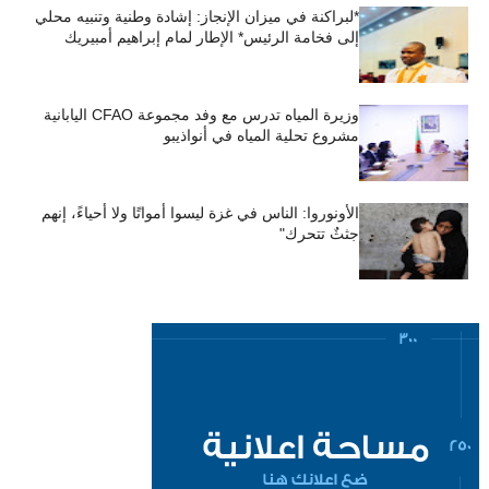
*لبراكنة في ميزان الإنجاز: إشادة وطنية وتنبيه محلي
إلى فخامة الرئيس* الإطار لمام إبراهيم أمبيريك
وزيرة المياه تدرس مع وفد مجموعة CFAO اليابانية
مشروع تحلية المياه في أنواذيبو
الأونوروا: الناس في غزة ليسوا أمواتًا ولا أحياءً، إنهم
جثثٌ تتحرك"