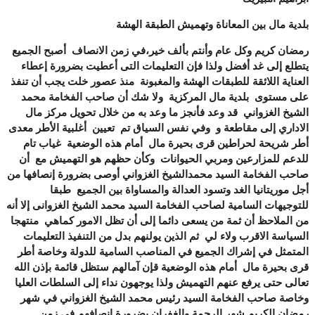
بلدية مال بين المعاناة وتهميش الطبقة الهشة
رمضان كريم وكل عام وأنتم بألف خير،في زمن الانصاف أصبح الجميع
يتطلع إلى غد أفضل ولذا فإن التعليمات التى أعطيت بضرورة إعطاء
العناية اللائقة للطبقات الهشة والمغبونة منذ عصور خلت يجب أن تنفذ
على مستوى بلدية مال المركزية ولا شك أن صاحب الفخامة محمد
الشيخ الغزواني قد وعد فأنجز ما وعد به من خلال تحويل مركز مال
الاداري إلى مقاطعة و وفي نفس السياق تم تعيين أغلبية الأطر معدى
أطر شريحة لحراطين قرى بحيرة مال أمام هذه الوضعية غياب تام
للدعم للمزارعين ومربي الحيوانات وكأن حظهم هو التهميش مع أن
صاحب الفخامة السيد محمدالشيخ الغزواني أوصى بضرورة إنصافها من
أجل موريتانيا الغد وتسود العدالة والمساواة بين الجميع طبقا
للتوجيهات السامية لصاحب الفخامة السيد محمد الشيخ الغزوانى إلا أنه
من الملاحظ أن ثمة من يسعى دائما إلى أن تظل الامور كماهي منتهجا
السياسة الاقرب ولاء لي ثم الذين يولنهم بدل من التنفيذ التعليمات
المتمثل في إشراك الجميع في المناصب السامية للدولة وخاصة أطر
قرى بحيرة مال أمام هذه الوضعية قإن آمالهم ستظل قائمة بإذن الله
تعالى حتى يرفع عنهم التهميش ولذا يوجهون نداء إلى السلطات العليا
وخاصة صاحب الفخامة السيد رئيس محمد الشيخ الغزواني في شهر
رمضان الكريم شهر الرحمة والغفران بضرورة إنصافهم في زمن