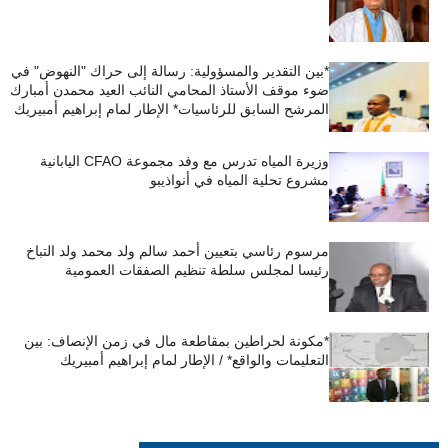
*بين التقدير والمسؤولية: رسالة إلى حراك "النهوض" في
ضوء موقف الأستاذ المحامي النائب العيد محمدن أمبارك
المرشح السابق للرئاسيات* الإطار لمام إبراهيم أمبيريك
وزيرة المياه تدرس مع وفد مجموعة CFAO اليابانية
مشروع تحلية المياه في أنواذيبو
مرسوم رئاسي بتعيين أحمد سالم ولد محمد ولد التباخ
رئيسا لمجلس سلطة تنظيم الصفقات العمومية
*مكونة لحراطين بمقاطعة مال في زمن الإنصاف: بين
التعليمات والواقع* / الإطار لمام إبراهيم أمبيريك