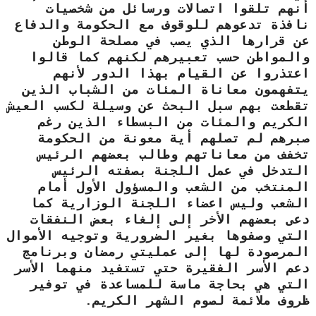
أنهم تلقوا اتصالات ورسائل من شخصيات
نافذة تدعوهم للوقوف مع الحكومة والدفاع
عن قرارها الذي يصب في مصلحة الوطن
والمواطن حسب تعبيرهم لكنهم كما قالوا
اعتذروا عن القيام بهذا الدور لأنهم
يتفهمون معاناة المئات من الشباب الذين
تقطعت بهم سبل البحث عن وسيلة لكسب العيش
الكريم والمئات من البسطاء الذين رغم
صبرهم لم تصلهم أية معونة من الحكومة
تخفف من معاناتهم
و
طالب بعضهم الرئيس
التدخل في عمل اللجنة بصفته الرئيس
المنتخب من الشعب والمسؤ
و
ل
الأول
أمام
الشعب وليس اعضاء اللجنة الوزارية كما
دعى بعضهم الأخر
إ
لى إلغاء بعض النفقات
التي وصفوها
بغير الضرورية وتوجيه الأموال
المرصودة لها إلى عمليتي رمضان وبرنامج
دعم الأسر الفقيرة حتي تستفيد منهما الأسر
التي هي بحاجة ماسة للمساعدة في توفير
ظروف ملائمة لصوم الشهر الكريم.