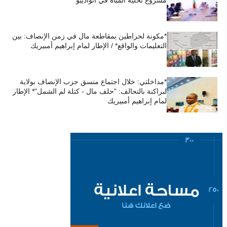
مشروع تحلية المياه في أنواذيبو
*مكونة لحراطين بمقاطعة مال في زمن الإنصاف: بين
التعليمات والواقع* / الإطار لمام إبراهيم أمبيريك
*مداخلتي: خلال اجتماع منسق حزب الإنصاف بولاية
لبراكنة بالتحالف: "حلف مال - كتلة لم الشمل"* الإطار
لمام إبراهيم أمبيريك