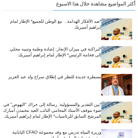
أكثر المواضيع مشاهدة خلال هذا الاسبوع
*ضد الأفكار الهدامة... مع الوطن للجميع* الإطار لمام
إبراهيم أمبيريك
*لبراكنة في ميزان الإنجاز: إشادة وطنية وتنبيه محلي
إلى فخامة الرئيس* الإطار لمام إبراهيم أمبيريك
مسطرة جديدة للنظر في إطلاق سراح ولد عبد العزيز
*بين التقدير والمسؤولية: رسالة إلى حراك "النهوض" في
ضوء موقف الأستاذ المحامي النائب العيد محمدن أمبارك
المرشح السابق للرئاسيات* الإطار لمام إبراهيم أمبيريك
وزيرة المياه تدرس مع وفد مجموعة CFAO اليابانية