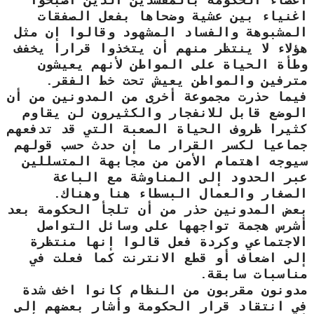
اعضاء الحكومة بالمفسدين الذين اصبحوا
اغنياء بين عشية وضحاها بفعل الصفقات
المشبوهة والفساد المشهود وقالوا إن مثل
هؤلاء لا ينتظر منهم أن يتخذوا قرار
ا
يخفف
وطأة الحياة على المواطن لأنهم يعيشون
مترفين والمواطن يعيش تحت خط الفقر.
فيما حذرت مجموعة أخرى من المدونين من أن
الوضع قابل للانفجار والكثيرون لن يقاوم
كثيرا ظروف الحياة الصعبة التي قد تدفعهم
جماعيا لكسر القرار ما إن حدث حسب قولهم
سيوجه اهتمام الأمن من مجابهة المتسللين
عبر الحدود إلى المناوشة مع الباعة
الصغار والعمال البسطاء هنا وهناك.
بعض المدونين حذر من أن تلجأ الحكومة بعد
أشرس هجمة تواجهها على وسائل التواصل
الاجتماعي وكردة فعل قالوا إنها منتظرة
إلى اضعاف أو قطع الانترنت كما فعلت في
مناسبات سابقة.
مدونون
مقربون من النظام كانوا اخف شدة
في انتقاد قرار الحكومة وأشار بعضهم إلى