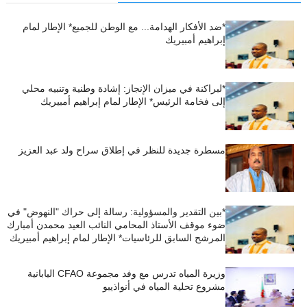
*ضد الأفكار الهدامة... مع الوطن للجميع* الإطار لمام
إبراهيم أمبيريك
*لبراكنة في ميزان الإنجاز: إشادة وطنية وتنبيه محلي
إلى فخامة الرئيس* الإطار لمام إبراهيم أمبيريك
مسطرة جديدة للنظر في إطلاق سراح ولد عبد العزيز
*بين التقدير والمسؤولية: رسالة إلى حراك "النهوض" في
ضوء موقف الأستاذ المحامي النائب العيد محمدن أمبارك
المرشح السابق للرئاسيات* الإطار لمام إبراهيم أمبيريك
وزيرة المياه تدرس مع وفد مجموعة CFAO اليابانية
مشروع تحلية المياه في أنواذيبو