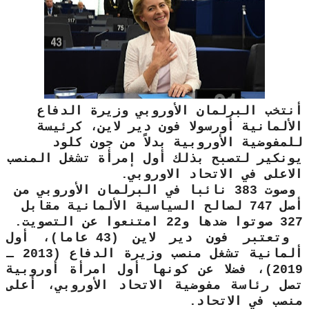
أنتخب البرلمان الأوروبي
وزيرة الدفاع
الألمانية أورسولا فون دير لاين،
كرئيسة
للمفوضية الأوروبية بدلاً من
جون كلود
يونكير
لتصبح بذلك أول إمرأة تشغل المنصب
الاعلى في الاتحاد الاوروبي.
وصوت
383 نائبا في البرلمان الأوروبي من
أصل 747
لصالح السياسية الألمانية مقابل
327
صوتوا ضدها و
22
امتنعوا عن التصويت.
وتعتبر فون دير لاين (43 عاما)، أول
ألمانية تشغل منصب وزيرة الدفاع (2013 ـ
2019)، فضلا عن كونها أول امرأة أوروبية
تصل رئاسة مفوضية الاتحاد الأوروبي، أعلى
منصب في الاتحاد.