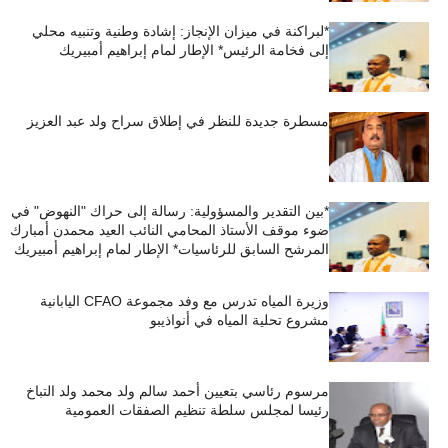
*لبراكنة في ميزان الإنجاز: إشادة وطنية وتنبيه محلي
إلى فخامة الرئيس* الإطار لمام إبراهيم أمبيريك
مسطرة جديدة للنظر في إطلاق سراح ولد عبد العزيز
*بين التقدير والمسؤولية: رسالة إلى حراك "النهوض" في
ضوء موقف الأستاذ المحامي النائب العيد محمدن أمبارك
المرشح السابق للرئاسيات* الإطار لمام إبراهيم أمبيريك
وزيرة المياه تدرس مع وفد مجموعة CFAO اليابانية
مشروع تحلية المياه في أنواذيبو
مرسوم رئاسي بتعيين أحمد سالم ولد محمد ولد التباخ
رئيسا لمجلس سلطة تنظيم الصفقات العمومية