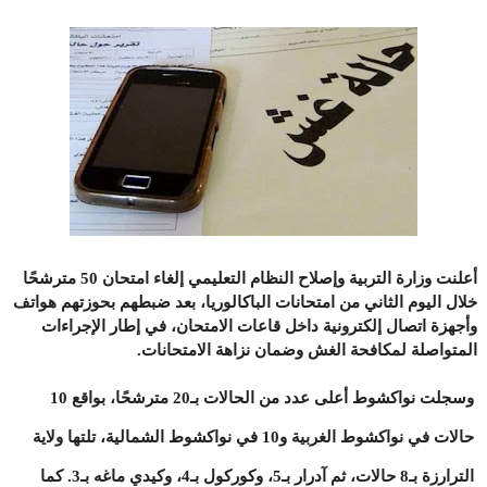
أعلنت وزارة التربية وإصلاح النظام التعليمي إلغاء امتحان 50 مترشحًا
خلال اليوم الثاني من امتحانات الباكالوريا، بعد ضبطهم بحوزتهم هواتف
وأجهزة اتصال إلكترونية داخل قاعات الامتحان، في إطار الإجراءات
المتواصلة لمكافحة الغش وضمان نزاهة الامتحانات.
وسجلت نواكشوط أعلى عدد من الحالات بـ20 مترشحًا، بواقع 10
حالات في نواكشوط الغربية و10 في نواكشوط الشمالية، تلتها ولاية
الترارزة بـ8 حالات، ثم آدرار بـ5، وكوركول بـ4، وكيدي ماغه بـ3. كما