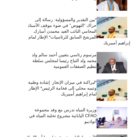
*بين التقدير والمسؤولية: رسالة إلى
حراك "النهوض" في ضوء موقف الأستاذ
المحامي النائب العيد محمدن أمبارك
المرشح السابق للرئاسيات* الإطار لمام
إبراهيم أمبيريك
مرسوم رئاسي بتعيين أحمد سالم ولد
محمد ولد التباخ رئيسا لمجلس سلطة
تنظيم الصفقات العمومية
*لبراكنة في ميزان الإنجاز: إشادة وطنية
وتنبيه محلي إلى فخامة الرئيس* الإطار
لمام إبراهيم أمبيريك
وزيرة المياه تدرس مع وفد مجموعة
CFAO اليابانية مشروع تحلية المياه في
أنواذيبو