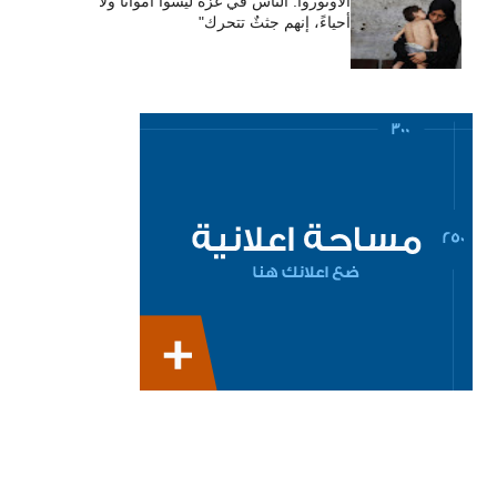
الأونوروا: الناس في غزة ليسوا أمواتًا ولا
أحياءً، إنهم جثثٌ تتحرك"