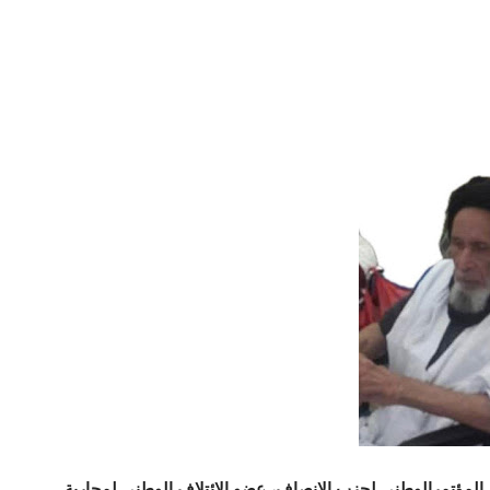
المؤتمرالوطني لحزب الانصاف، عضو الائتلاف الوطني لمحاربة