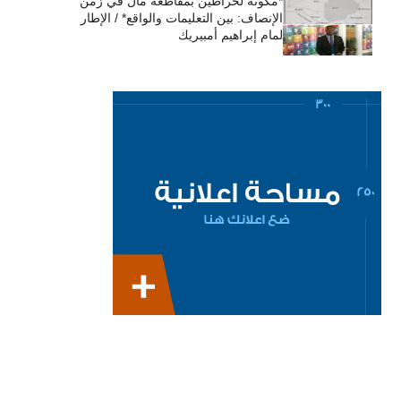
*مكونة لحراطين بمقاطعة مال في زمن
الإنصاف: بين التعليمات والواقع* / الإطار
لمام إبراهيم أمبيريك