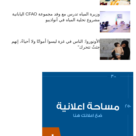
وزيرة المياه تدرس مع وفد مجموعة CFAO اليابانية
مشروع تحلية المياه في أنواذيبو
الأونوروا: الناس في غزة ليسوا أمواتًا ولا أحياءً، إنهم
جثثٌ تتحرك"