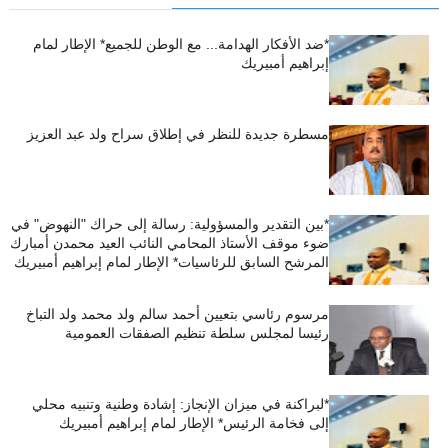
*ضد الأفكار الهدامة... مع الوطن للجميع* الإطار لمام
إبراهيم أمبيريك
مسطرة جديدة للنظر في إطلاق سراح ولد عبد العزيز
*بين التقدير والمسؤولية: رسالة إلى حراك "النهوض" في
ضوء موقف الأستاذ المحامي النائب العيد محمدن أمبارك
المرشح السابق للرئاسيات* الإطار لمام إبراهيم أمبيريك
مرسوم رئاسي بتعيين أحمد سالم ولد محمد ولد التباخ
رئيسا لمجلس سلطة تنظيم الصفقات العمومية
*لبراكنة في ميزان الإنجاز: إشادة وطنية وتنبيه محلي
إلى فخامة الرئيس* الإطار لمام إبراهيم أمبيريك