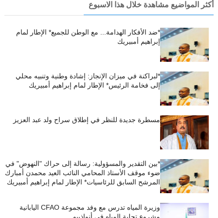
أكثر المواضيع مشاهدة خلال هذا الاسبوع
*ضد الأفكار الهدامة... مع الوطن للجميع* الإطار لمام
إبراهيم أمبيريك
*لبراكنة في ميزان الإنجاز: إشادة وطنية وتنبيه محلي
إلى فخامة الرئيس* الإطار لمام إبراهيم أمبيريك
مسطرة جديدة للنظر في إطلاق سراح ولد عبد العزيز
*بين التقدير والمسؤولية: رسالة إلى حراك "النهوض" في
ضوء موقف الأستاذ المحامي النائب العيد محمدن أمبارك
المرشح السابق للرئاسيات* الإطار لمام إبراهيم أمبيريك
وزيرة المياه تدرس مع وفد مجموعة CFAO اليابانية
مشروع تحلية المياه في أنواذيبو