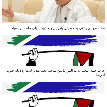
ولد الغزواني يلتقي بشخصيتين بارزتين ويكلفهما بتولى ملف الرئاسيات
حزب جبهة التغيير يدعو الموريتانيين لتوجيه تحية تقدير لسفارة دولة جنوب
افريقيا