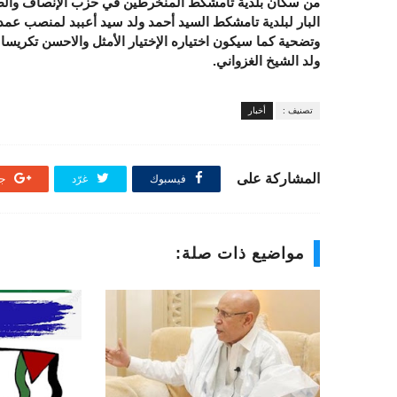
من سكان بلدية تامشكط المنخرطين في حزب الإنصاف والطا
البار لبلدية تامشكط السيد أحمد ولد سيد أعببد لمنصب عمدة
وتضحية كما سيكون اختياره الإختيار الأمثل والاحسن تكريس
ولد الشيخ الغزواني.
تصنيف :
أخبار
المشاركة على
فيسبوك
غرّد
جو
مواضيع ذات صلة: