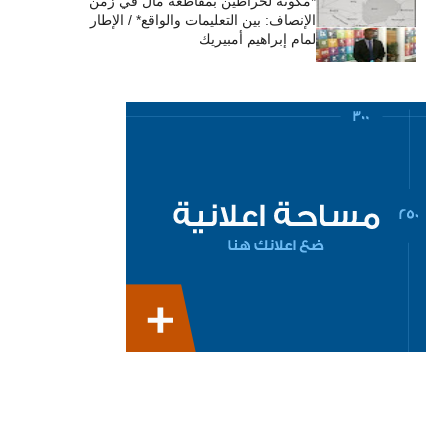
*مكونة لحراطين بمقاطعة مال في زمن
الإنصاف: بين التعليمات والواقع* / الإطار
لمام إبراهيم أمبيريك