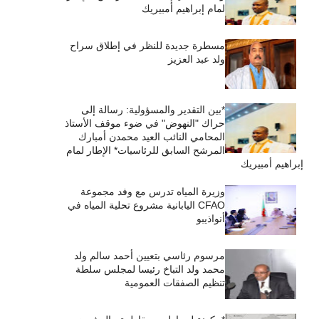
لمام إبراهيم أمبيريك
مسطرة جديدة للنظر في إطلاق سراح
ولد عبد العزيز
*بين التقدير والمسؤولية: رسالة إلى
حراك "النهوض" في ضوء موقف الأستاذ
المحامي النائب العيد محمدن أمبارك
المرشح السابق للرئاسيات* الإطار لمام
إبراهيم أمبيريك
وزيرة المياه تدرس مع وفد مجموعة
CFAO اليابانية مشروع تحلية المياه في
أنواذيبو
مرسوم رئاسي بتعيين أحمد سالم ولد
محمد ولد التباخ رئيسا لمجلس سلطة
تنظيم الصفقات العمومية