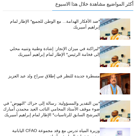
أكثر المواضيع مشاهدة خلال هذا الاسبوع
*ضد الأفكار الهدامة... مع الوطن للجميع* الإطار لمام
إبراهيم أمبيريك
*لبراكنة في ميزان الإنجاز: إشادة وطنية وتنبيه محلي
إلى فخامة الرئيس* الإطار لمام إبراهيم أمبيريك
مسطرة جديدة للنظر في إطلاق سراح ولد عبد العزيز
*بين التقدير والمسؤولية: رسالة إلى حراك "النهوض" في
ضوء موقف الأستاذ المحامي النائب العيد محمدن أمبارك
المرشح السابق للرئاسيات* الإطار لمام إبراهيم أمبيريك
وزيرة المياه تدرس مع وفد مجموعة CFAO اليابانية