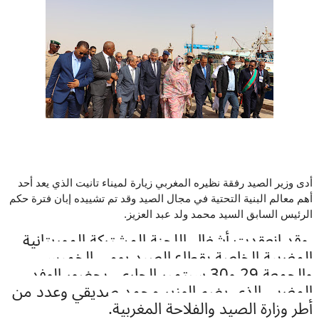
أدى وزير الصيد رفقة نظيره المغربي زيارة لميناء تانيت الذي يعد أحد
أهم معالم البنية التحتية في مجال الصيد وقد تم تشييده إبان فترة حكم
الرئيس السابق السيد محمد ولد عبد العزيز.
وقد انعقدت أشغال اللجنة المشتركة الموريتانية
المغربية الخاصة بقطاع الصيد يومي الخميس
والجمعة 29 و30 سبتمبر الجاري، بحضور الوفد
المغربي الذي يضم الوزير محمد صديقي وعدد من
أطر وزارة الصيد والفلاحة المغربية.