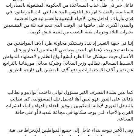
فاعل خير في ظل غياب المساعدة من الحكومة المشغولة بالمبادرات
السياسية والقبلية؛ لهو دق لناقوس المجاعة التي بات المواطنون في
قرى وأرياف الداخل وفي الأحياء الشعبية والعشوائية في العاصمة
والمدن الكبرى على حافتها في الوقت الذي تنعم فيه ثلة من المفسدين
بخيرات البلاد وحرمان بقية الشعب من لقمة عيش كريمة.
إننا في جبهة التغيير إذ نندد ونستنكر محاولة طرد آلاف المواطنين من
منطقة تيجيريت لإعطائها لبعض مصاصي الدماء من التجار ورجال
الأعمال حيث سيشكل هذا الطرد أبشع أنواع الظلم والاضطهاد للمواطن
البسيط المسالم، نطالب وزير المعادن وشركة معادن موريتانيا بالتراجع
عن تدمير آلاف الاستثمارات و دفع آلاف المنقبين إلى قارعة الطريق.
كما ندين بشدة التصرف الغير مسؤول لوالي داخلت أنواذيبو و نطالب
بإقالته على الفور فهو ليس أهلا لتحمل تلك المسؤولية، كما نطالب
بالتدخل الفوري لإغاثة المنكوبين وتوفير الغذاء والدواء والماء لعشرات
القرى والأحياء التي يوجد سكانها في مجاعة شديدة أو على حافة
المجاعة.
وفي الأخير نتوجه بنداء عاجل إلى جميع المواطنين للإنخراط في هبة