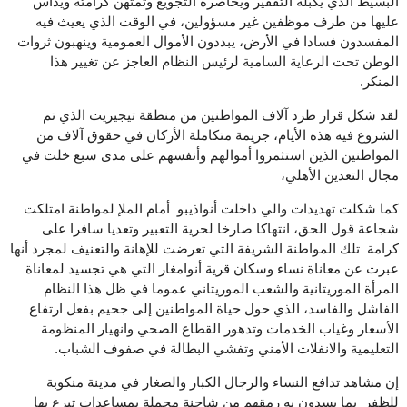
البسيط الذي يكبله التفقير ويحاصره التجويع وتمتهن كرامته ويداس
عليها من طرف موظفين غير مسؤولين، في الوقت الذي يعيث فيه
المفسدون فسادا في الأرض، يبددون الأموال العمومية وينهبون ثروات
الوطن تحت الرعاية السامية لرئيس النظام العاجز عن تغيير هذا
المنكر.
لقد شكل قرار طرد آلاف المواطنين من منطقة تيجيريت الذي تم
الشروع فيه هذه الأيام، جريمة متكاملة الأركان في حقوق آلاف من
المواطنين الذين استثمروا أموالهم وأنفسهم على مدى سبع خلت في
مجال التعدين الأهلي،
كما شكلت تهديدات والي داخلت أنواذيبو أمام الملإ لمواطنة امتلكت
شجاعة قول الحق، انتهاكا صارخا لحرية التعبير وتعديا سافرا على
كرامة تلك المواطنة الشريفة التي تعرضت للإهانة والتعنيف لمجرد أنها
عبرت عن معاناة نساء وسكان قرية أنوامغار التي هي تجسيد لمعاناة
المرأة الموريتانية والشعب الموريتاني عموما في ظل هذا النظام
الفاشل والفاسد، الذي حول حياة المواطنين إلى جحيم بفعل ارتفاع
الأسعار وغياب الخدمات وتدهور القطاع الصحي وانهيار المنظومة
التعليمية والانفلات الأمني وتفشي البطالة في صفوف الشباب.
إن مشاهد تدافع النساء والرجال الكبار والصغار في مدينة منكوبة
للظفر بما يسدون به رمقهم من شاحنة محملة بمساعدات تبرع بها