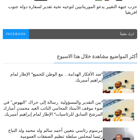
حزب جبهة التغيير يدعو الموريتانيين لتوجيه تحية تقدير لسفارة دولة جنوب
افريقيا
اترك تعليقاً
FACEBOOK
أكثر المواضيع مشاهدة خلال هذا الاسبوع
*ضد الأفكار الهدامة... مع الوطن للجميع* الإطار لمام
إبراهيم أمبيريك
*بين التقدير والمسؤولية: رسالة إلى حراك "النهوض" في
ضوء موقف الأستاذ المحامي النائب العيد محمدن أمبارك
المرشح السابق للرئاسيات* الإطار لمام إبراهيم أمبيريك
مرسوم رئاسي بتعيين أحمد سالم ولد محمد ولد التباخ
رئيسا لمجلس سلطة تنظيم الصفقات العمومية