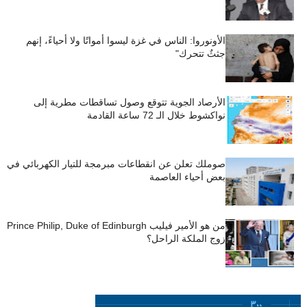
الأونوروا: الناس في غزة ليسوا أمواتًا ولا أحياءً، إنهم
جثثٌ تتحرك"
الأرصاد الجوية تتوقع وصول تساقطات مطرية إلى
نواكشوط خلال الـ 72 ساعة القادمة
صوملك تعلن عن انقطاعات مبرمجة للتيار الكهربائي في
بعض أحياء العاصمة
من هو الأمير فيليب Prince Philip, Duke of Edinburgh
زوج الملكة الراحل؟