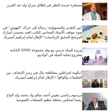
مسطرة جديدة للنظر في إطلاق سراح ولد عبد العزيز
*بين التقدير والمسؤولية: رسالة إلى حراك "النهوض" في
ضوء موقف الأستاذ المحامي النائب العيد محمدن أمبارك
المرشح السابق للرئاسيات* الإطار لمام إبراهيم أمبيريك
وزيرة المياه تدرس مع وفد مجموعة CFAO اليابانية
مشروع تحلية المياه في أنواذيبو
*مكونة لحراطين بمقاطعة مال في زمن الإنصاف: بين
التعليمات والواقع* / الإطار لمام إبراهيم أمبيريك
مرسوم رئاسي بتعيين أحمد سالم ولد محمد ولد التباخ
رئيسا لمجلس سلطة تنظيم الصفقات العمومية