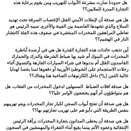
هل حدودنا صارت مشرعة الأبواب للتهريب ومن يقوم برعاية هذه
التجارة المدرة للملايين؟؟
هل هي صدفة أن لإنفلات الأمني القتل الإغتصاب السرقة تحت تهديد
السلاح والذي تشهدها العاصمة بين الفينة والأخرى سببه الرئيس هو
تعاطي المراهقين للمخدرات المنتشرة في صفوف هذه الفئة كانتشار
النار في الهشيم؟؟
أين تذهب عائدات هذه التجارة القذرة هل هي في أرصدة أباطرة
المخدرات في البنوك أم شيد بها ضباط الشرطة والدرك والجمارك
الفاسدون الفلل أم بددوها في شراء السيارات الفارهة والتسوق أثناء
رحلات الاستجمام على الشوطئ الأوربية أو دفعوها ثمنا بخسا لهدايا
غالية الثمن ل(*) داخل الكازنوهات الصاخبة هنا وهناك؟؟
هل صدفة افلات الضباط المسهلين لدخول المخدرات من العقاب، هل
هم متواطؤون أم أنهم يخضعون لأوامر عليا؟؟
هل هي صدفة أن تفتح أبواب السجن لكبار تجار المخدرات ويتم تهريبهم
بنفس الطريقة التي دأبو هم على تهريب تجارتهم بها؟؟
هل هي صدفة أن يحظى المدانون بتجارة المخدرات برأفة الرئيس
الإنتقائية وعفوه الأثم بينما يقبع أبناء الفقراء والمهمشين في السجون