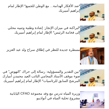
*ضد الأفكار الهدامة... مع الوطن للجميع* الإطار لمام
إبراهيم أمبيريك
*لبراكنة في ميزان الإنجاز: إشادة وطنية وتنبيه محلي
إلى فخامة الرئيس* الإطار لمام إبراهيم أمبيريك
مسطرة جديدة للنظر في إطلاق سراح ولد عبد العزيز
*بين التقدير والمسؤولية: رسالة إلى حراك "النهوض" في
ضوء موقف الأستاذ المحامي النائب العيد محمدن أمبارك
المرشح السابق للرئاسيات* الإطار لمام إبراهيم أمبيريك
وزيرة المياه تدرس مع وفد مجموعة CFAO اليابانية
مشروع تحلية المياه في أنواذيبو