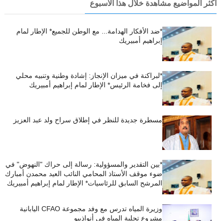
أكثر المواضيع مشاهدة خلال هذا الاسبوع
*ضد الأفكار الهدامة... مع الوطن للجميع* الإطار لمام
إبراهيم أمبيريك
*لبراكنة في ميزان الإنجاز: إشادة وطنية وتنبيه محلي
إلى فخامة الرئيس* الإطار لمام إبراهيم أمبيريك
مسطرة جديدة للنظر في إطلاق سراح ولد عبد العزيز
*بين التقدير والمسؤولية: رسالة إلى حراك "النهوض" في
ضوء موقف الأستاذ المحامي النائب العيد محمدن أمبارك
المرشح السابق للرئاسيات* الإطار لمام إبراهيم أمبيريك
وزيرة المياه تدرس مع وفد مجموعة CFAO اليابانية
مشروع تحلية المياه في أنواذيبو