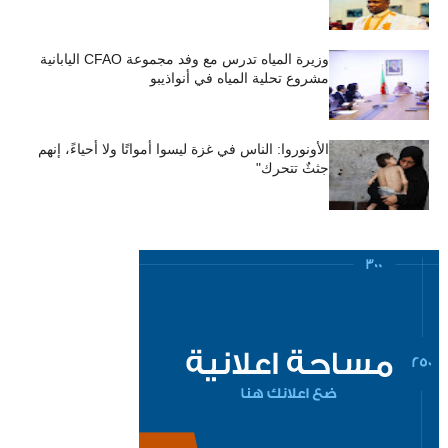
وزيرة المياه تدرس مع وفد مجموعة CFAO اليابانية
مشروع تحلية المياه في أنواذيبو
الأونوروا: الناس في غزة ليسوا أمواتًا ولا أحياءً، إنهم
جثثٌ تتحرك"