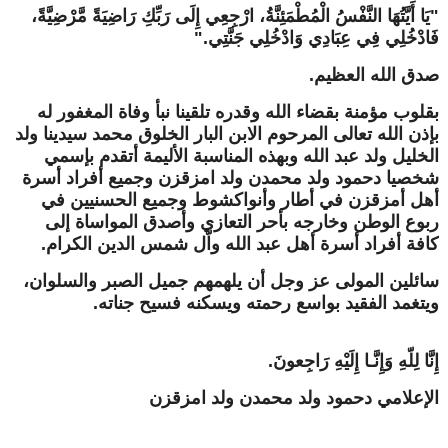
"
يَا أَيَّتُهَا النَّفْسُ الْمُطْمَئِنَّةُ، ارْجِعِي إِلَى رَبِّكِ رَاضِيَةً مَّرْضِيَّةً،
فَادْخُلِي فِي عِبَادِي وَادْخُلِي جَنَّتِي
."
صدق الله العظيم
.
بقلوب مؤمنة بقضاء الله وقدره تلقينا نبأ وفاة المغفور له
بإذن الله تعالى المرحوم
الابن البار الخلوق محمد سيدينا ولد
الخليل ولد عبد الله
وبهذه المناسبة الأليمة أتقدم بإسمي
شخصيا
دحمود ولد محمدن ولد امزقزن
وجميع أفراد أسرة
أهل أمزقزن في أطار وأنواكشوط وجميع الحسنيين في
ربوع الوطن وخارجه بأحر التعازي وأصدق المواساة إلى
كافة أفراد
أسرة أهل عبد الله واّل شمس الدين
الكرام.
سائلين المولى عز وجل أن يلهمهم جميل الصبر والسلوان،
ويتغمد الفقيد بواسع رحمته ويسكنه فسيح جناته
.
إِنَّا لِلّهِ وَإِنَّـا إِلَيْهِ رَاجِعونَ
.
الإعلامي دحمود ولد محمدن ولد امزقزن