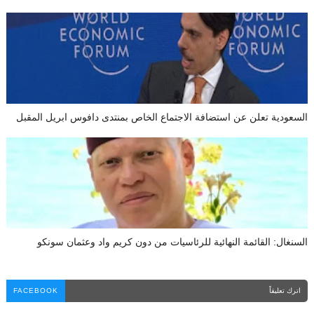
السعودية تعلن عن استضافة الاجتماع الخاص بمنتدى دافوس ابريل المقبل
السنغال: القائمة النهائية للرئاسيات من دون كريم واد وعثمان سونكو
اترك تعليقاً
FACEBOOK