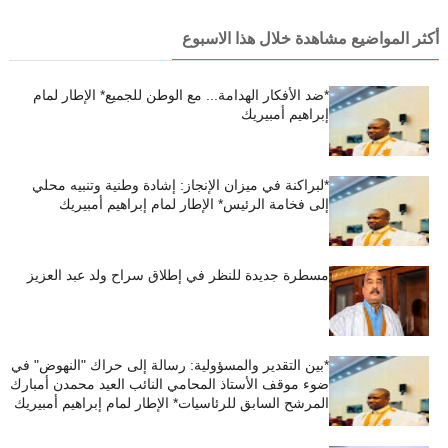
أكثر المواضيع مشاهدة خلال هذا الاسبوع
*ضد الأفكار الهدامة... مع الوطن للجميع* الإطار لمام
إبراهيم أمبيريك
*لبراكنة في ميزان الإنجاز: إشادة وطنية وتنبيه محلي
إلى فخامة الرئيس* الإطار لمام إبراهيم أمبيريك
مسطرة جديدة للنظر في إطلاق سراح ولد عبد العزيز
*بين التقدير والمسؤولية: رسالة إلى حراك "النهوض" في
ضوء موقف الأستاذ المحامي النائب العيد محمدن أمبارك
المرشح السابق للرئاسيات* الإطار لمام إبراهيم أمبيريك