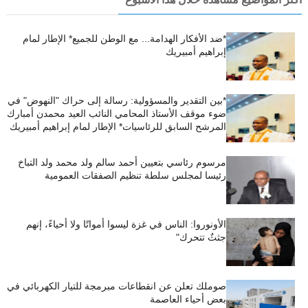
*ضد الأفكار الهدامة... مع الوطن للجميع* الإطار لمام
إبراهيم أمبيريك
*بين التقدير والمسؤولية: رسالة إلى حراك "النهوض" في
ضوء موقف الأستاذ المحامي النائب العيد محمدن أمبارك
المرشح السابق للرئاسيات* الإطار لمام إبراهيم أمبيريك
مرسوم رئاسي بتعيين أحمد سالم ولد محمد ولد التباخ
رئيسا لمجلس سلطة تنظيم الصفقات العمومية
الأونوروا: الناس في غزة ليسوا أمواتًا ولا أحياءً، إنهم
جثثٌ تتحرك"
صوملك تعلن عن انقطاعات مبرمجة للتيار الكهربائي في
بعض أحياء العاصمة