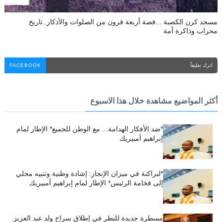
مسجد كرن الكصبة ...قصة أربعة قرون من الصلوات والأذكار..تاريخ
محراب وذاكرة أمة
اترك تعليقاً
FACEBOOK
أكثر المواضيع مشاهدة خلال هذا الاسبوع
*ضد الأفكار الهدامة... مع الوطن للجميع* الإطار لمام
إبراهيم أمبيريك
*لبراكنة في ميزان الإنجاز: إشادة وطنية وتنبيه محلي
إلى فخامة الرئيس* الإطار لمام إبراهيم أمبيريك
مسطرة جديدة للنظر في إطلاق سراح ولد عبد العزيز