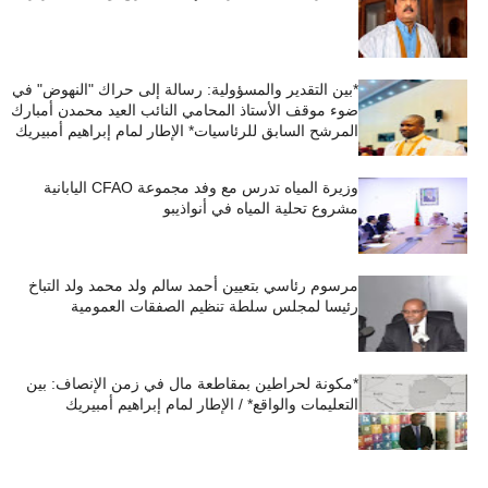
*بين التقدير والمسؤولية: رسالة إلى حراك "النهوض" في
ضوء موقف الأستاذ المحامي النائب العيد محمدن أمبارك
المرشح السابق للرئاسيات* الإطار لمام إبراهيم أمبيريك
وزيرة المياه تدرس مع وفد مجموعة CFAO اليابانية
مشروع تحلية المياه في أنواذيبو
مرسوم رئاسي بتعيين أحمد سالم ولد محمد ولد التباخ
رئيسا لمجلس سلطة تنظيم الصفقات العمومية
*مكونة لحراطين بمقاطعة مال في زمن الإنصاف: بين
التعليمات والواقع* / الإطار لمام إبراهيم أمبيريك