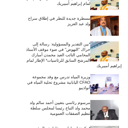
لمام إبراهيم أمبيريك
مسطرة جديدة للنظر في إطلاق سراح
ولد عبد العزيز
*بين التقدير والمسؤولية: رسالة إلى
حراك "النهوض" في ضوء موقف الأستاذ
المحامي النائب العيد محمدن أمبارك
المرشح السابق للرئاسيات* الإطار لمام
إبراهيم أمبيريك
وزيرة المياه تدرس مع وفد مجموعة
CFAO اليابانية مشروع تحلية المياه في
أنواذيبو
مرسوم رئاسي بتعيين أحمد سالم ولد
محمد ولد التباخ رئيسا لمجلس سلطة
تنظيم الصفقات العمومية