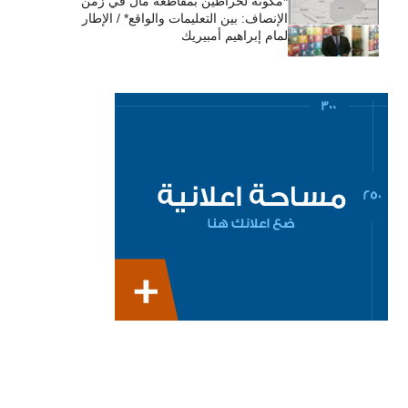
*مكونة لحراطين بمقاطعة مال في زمن
الإنصاف: بين التعليمات والواقع* / الإطار
لمام إبراهيم أمبيريك