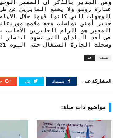
ومن الجدير بالذكر أن المعبر الوحي
عبارة روصو ولا يخضع العابرين عن طري
الوجهات التي كانوا فيها خلال الأيام
خبير أمني تواصلت معه ملامح موريتان
المعبر هو إلزام العابرين الأجانب ب
في أحد البلدان التي تشهد انتشار ل
وسجلت الجارة السنغال حتى اليوم 31 حالة في عدة مدن.
تصنيف :
اخبار
المشاركة على
فيسبوك
غرّد
جو
مواضيع ذات صلة: