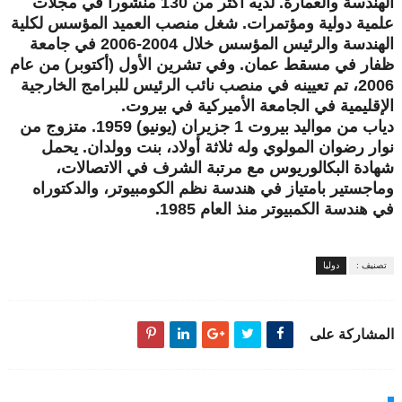
الهندسة والعمارة. لديه أكثر من 130 منشوراً في مجلات
علمية دولية ومؤتمرات. شغل منصب العميد المؤسس لكلية
الهندسة والرئيس المؤسس خلال 2004-2006 في جامعة
ظفار في مسقط عمان. وفي تشرين الأول (أكتوبر) من عام
2006، تم تعيينه في منصب نائب الرئيس للبرامج الخارجية
الإقليمية في الجامعة الأميركية في بيروت
.
دياب من مواليد بيروت 1 جزيران (يونيو) 1959. متزوج من
نوار رضوان المولوي وله ثلاثة أولاد، بنت وولدان. يحمل
شهادة البكالوريوس مع مرتبة الشرف في الاتصالات،
وماجستير بامتياز في هندسة نظم الكومبيوتر، والدكتوراه
في هندسة الكمبيوتر منذ العام 1985
.
تصنيف :
دوليا
المشاركة على