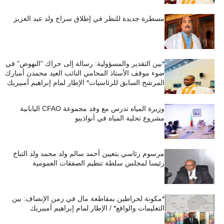
مسطرة جديدة للنظر في إطلاق سراح ولد عبد العزيز
*بين التقدير والمسؤولية: رسالة إلى حراك "النهوض" في
ضوء موقف الأستاذ المحامي النائب العيد محمدن أمبارك
المرشح السابق للرئاسيات* الإطار لمام إبراهيم أمبيريك
وزيرة المياه تدرس مع وفد مجموعة CFAO اليابانية
مشروع تحلية المياه في أنواذيبو
مرسوم رئاسي بتعيين أحمد سالم ولد محمد ولد التباخ
رئيسا لمجلس سلطة تنظيم الصفقات العمومية
*مكونة لحراطين بمقاطعة مال في زمن الإنصاف: بين
التعليمات والواقع* / الإطار لمام إبراهيم أمبيريك