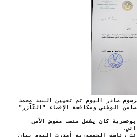
رسوم صادر اليوم تم تعيين السيد محمد
من الوطني ومكافحة الإقصاء "التّاّزر"
بوعسرية كان يشغل منصب مفوض الأمن
ائي.
نت رئاسة الجمهورية أصدرت اليوم بيان