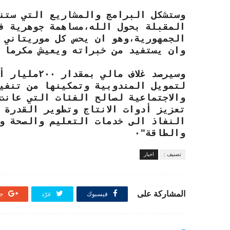
وستشكل البرامج والمشاريع التي ستنف
المقبلة بحول الله،مساهمة جوهرية ف
الجمهورية،وهو ان يحس كل موريتاني و
وان يستفيد من خبراته ويعيش مكرما 
وسيرصد غلاف 
لتمويل المندوبية وتمكينها من تنفيذ
والاجتماعية لصالح الفئات التي عانت
تعزيز أدوات الانتاج وتطوير القدرة 
النفاذ الى خدمات التعليم والصحة وا
والطاقة"٠
تصنيف :
اخبار
المشاركة على
فيسبوك
غرّد
جو