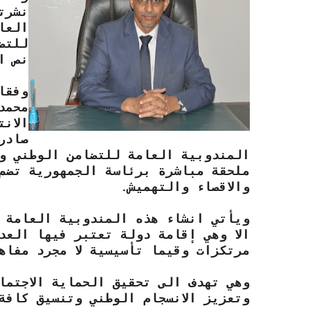
نشرت
العا
للتض
نص ا
وفقا
محمد
الان
صادر
المندوبية العامة للتضامن الوطني وم
ملحقة مباشرة برئاسة الجمهورية تضم
والاقصاء والتهميش.
ويأتي انشاء هذه المندوبية العامة 
الا وهي إقامة دولة تعتبر فيها العد
مرتكزات وقيما تأسيسية لا مجرد مفاه
وهي تهدف الى تحقيق الحماية الاجتما
وتعزيز الانسجام الوطني وتنسيق كافة