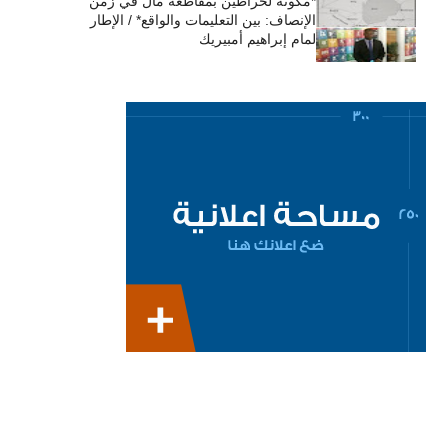
*مكونة لحراطين بمقاطعة مال في زمن
الإنصاف: بين التعليمات والواقع* / الإطار
لمام إبراهيم أمبيريك