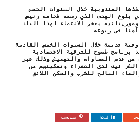
ذها المندوبية خلال السنوات الخمس
ي بلوغ الهدف الذي رسمه فخامة رئيس
موريتانية بفخر الانتماء لهذا البلد
آمنا في ربوعه.
مالي بمقدار ٢٠٠مليار أوقية قديمة خلال السنوات الخمس القادمة
 برنامج طموح للترقية الاقتصادية
 من عدم المساواة والتهميش وذلك عبر
الشرائية لدى الفقراء وتمكينهم من
لماء الصالح للشرب والسكن اللائق
جل+
لينكدإن
بينتريست