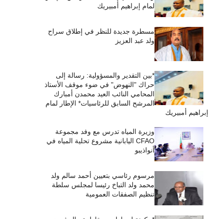
لمام إبراهيم أمبيريك
مسطرة جديدة للنظر في إطلاق سراح
ولد عبد العزيز
*بين التقدير والمسؤولية: رسالة إلى
حراك "النهوض" في ضوء موقف الأستاذ
المحامي النائب العيد محمدن أمبارك
المرشح السابق للرئاسيات* الإطار لمام
إبراهيم أمبيريك
وزيرة المياه تدرس مع وفد مجموعة
CFAO اليابانية مشروع تحلية المياه في
أنواذيبو
مرسوم رئاسي بتعيين أحمد سالم ولد
محمد ولد التباخ رئيسا لمجلس سلطة
تنظيم الصفقات العمومية