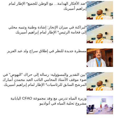
*ضد الأفكار الهدامة... مع الوطن للجميع* الإطار لمام
إبراهيم أمبيريك
*لبراكنة في ميزان الإنجاز: إشادة وطنية وتنبيه محلي
إلى فخامة الرئيس* الإطار لمام إبراهيم أمبيريك
مسطرة جديدة للنظر في إطلاق سراح ولد عبد العزيز
*بين التقدير والمسؤولية: رسالة إلى حراك "النهوض" في
ضوء موقف الأستاذ المحامي النائب العيد محمدن أمبارك
المرشح السابق للرئاسيات* الإطار لمام إبراهيم أمبيريك
وزيرة المياه تدرس مع وفد مجموعة CFAO اليابانية
مشروع تحلية المياه في أنواذيبو