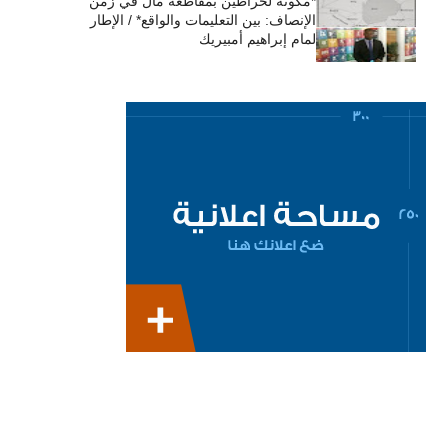
*مكونة لحراطين بمقاطعة مال في زمن
الإنصاف: بين التعليمات والواقع* / الإطار
لمام إبراهيم أمبيريك