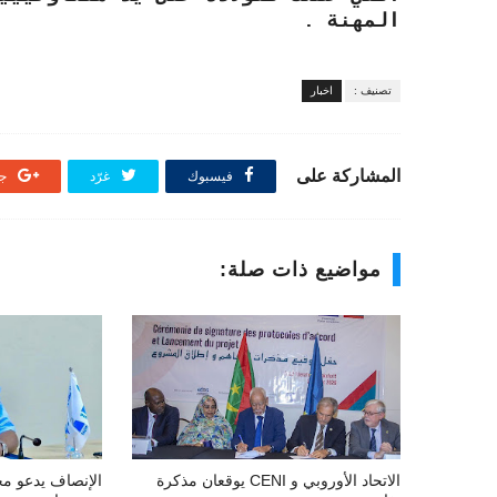
المهنة .
تصنيف :
اخبار
المشاركة على
فيسبوك
غرّد
جو
مواضيع ذات صلة:
الاتحاد الأوروبي و CENI يوقعان مذكرة
الإنصاف يدعو مج