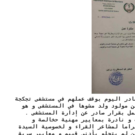
ادر اليوم بوقف عملهم في مستشفى تجكجة
ن مولود ولد مشوها في المستشفى و هو
مل بقرار صادر عن إدارة المستشفى .
 و نادرة بمعايير مهنية حخالصة و
راما لمشاعر القراء و لخصوصية السيدة
ن لم يتحلو بأدنى قييم و معايير سرية