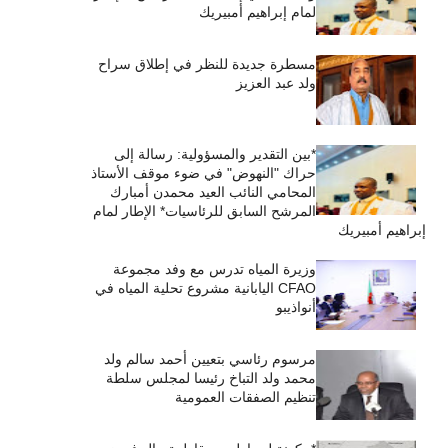
لمام إبراهيم أمبيريك
مسطرة جديدة للنظر في إطلاق سراح
ولد عبد العزيز
*بين التقدير والمسؤولية: رسالة إلى
حراك "النهوض" في ضوء موقف الأستاذ
المحامي النائب العيد محمدن أمبارك
المرشح السابق للرئاسيات* الإطار لمام
إبراهيم أمبيريك
وزيرة المياه تدرس مع وفد مجموعة
CFAO اليابانية مشروع تحلية المياه في
أنواذيبو
مرسوم رئاسي بتعيين أحمد سالم ولد
محمد ولد التباخ رئيسا لمجلس سلطة
تنظيم الصفقات العمومية