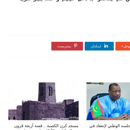
جل+
لينكدإن
بينتريست
لسه الوطني لإنعقاد في
مسجد كرن الكصبة ...قصة أربعة قرون