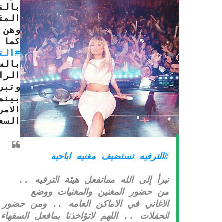
بالن
المث
وهن 
كما 
#الت
بالس
الرا
وتبر
بينم
الام
السع
#الترفيه_تستضيف_مغنيه_اباحيه
نبرأ إلى الله مماتفعل هيئة الترفيه ..
من حضور المغنين والمغنيات ووضع
الاغاني في الاماكن العامه .. ومن حضور
الحفلات .. اللهم لاتؤاخذنا بمافعل السفهاء