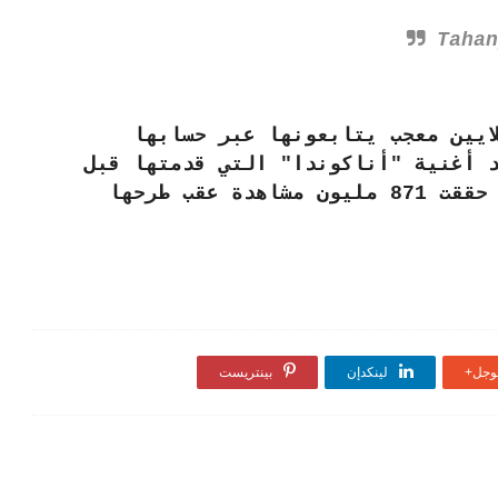
نيكي ميناج أكثر من 103 ملايين معجب يتابعونها عبر حسابها
 أغنية "أناكوندا" التي قدمتها قبل
نحو 4 سنوات أشهر أغنياتها، إذ حققت 871 مليون مشاهدة عقب طرحها
جل+
لينكدإن
بينتريست