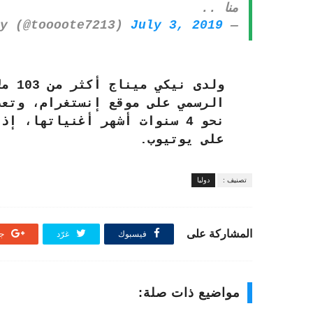
منا ..
July 3, 2019
— Tahany (@toooote7213)
ولدى 
الرسمي على موقع إنستغرام، وتعد
على يوتيوب.
تصنيف :
دوليا
المشاركة على
فيسبوك
غرّد
جو
مواضيع ذات صلة: