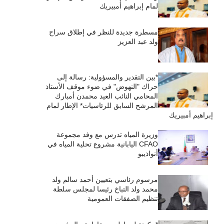
لمام إبراهيم أمبيريك
مسطرة جديدة للنظر في إطلاق سراح
ولد عبد العزيز
*بين التقدير والمسؤولية: رسالة إلى
حراك "النهوض" في ضوء موقف الأستاذ
المحامي النائب العيد محمدن أمبارك
المرشح السابق للرئاسيات* الإطار لمام
إبراهيم أمبيريك
وزيرة المياه تدرس مع وفد مجموعة
CFAO اليابانية مشروع تحلية المياه في
أنواذيبو
مرسوم رئاسي بتعيين أحمد سالم ولد
محمد ولد التباخ رئيسا لمجلس سلطة
تنظيم الصفقات العمومية