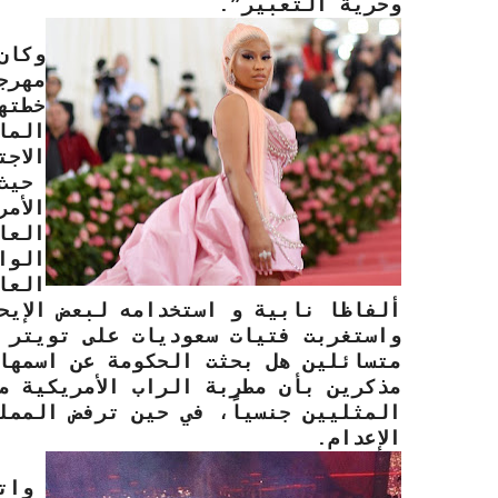
وحرية التعبير”.
وكان
خطته
الما
الاجت
حيث 
الأم
العا
الوا
العا
ألفاظا نابية و استخدامه لبعض الإي
واستغربت فتيات سعوديات على تويتر ا
متسائلين هل بحثت الحكومة عن اسمها 
مذكرين بأن مطربة الراب الأمريكية م
المثليين جنسياً، في حين ترفض الممل
الإعدام.
واته