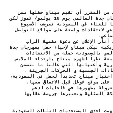
 من المقرر أن تقيم ميناج حفلها ضمن
مهرجان جدة العالمي يوم 18 يوليو/ تموز لكن
ا للغناء في السعودية تعرضت الأسبوع
ضي لانتقادات واسعة على مواقع التواصل
ماعي.
أثار الإعلان عن دعوة مغنية الراب
ريكية نيكي ميناج لإحياء حفل بمهرجان جدة
لمي بالسعودية حملة من الانتقادات
سعة نظراً لشهرة ميناج بارتداء الملابس
رية وأغنياتها التي غالبا ما تتضمن
حاءات الجنسية و الحركات الجريئة .
ختيار ميناج تحديداً لحفل في السعودية،
على موقع غوغل قبل الاتفاق معها،
عروفة بظهورها في فاعليات لدعم
كة المثلية وتعتبرها جريمة عقابها
مت إحدى المستخدمات السلطات السعودية