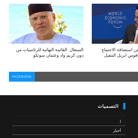
ن استضافة الاجتماع
السنغال: القائمة النهائية للرئاسيات من
فوس ابريل المقبل
دون كريم واد وعثمان سونكو
FACEBOOK
التسميات
ا
أخبار