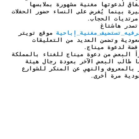
فاق لدعوتها مغنية مشهورة بملابسها
يرة بينما يُفرض على النساء حضور الحفلات
مرتديات الحجاب.
تصدر هاشتاغ
رفيه_تستضيف_مغنية_إباحية
موقع تويتر
عودية وتضمن العديد من التعليقات
فضة لدعوة ميناج.
أ البعض من دعوة ميناج للغناء بالمملكة
ا طالب البعض الآخر بعودة رجال هيئة
ر بالمعروف والنهي عن المنكر للشوارع
ودية مرة أخرى.