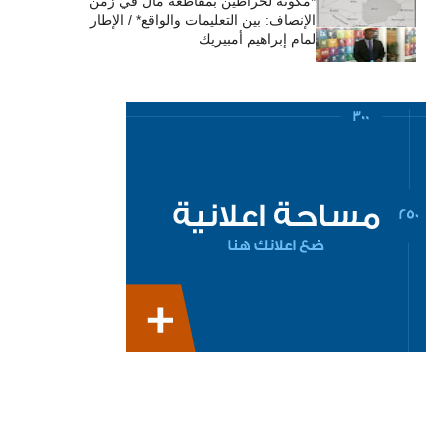
*مكونة لحراطين بمقاطعة مال في زمن
الإنصاف: بين التعليمات والواقع* / الإطار
لمام إبراهيم أمبيريك