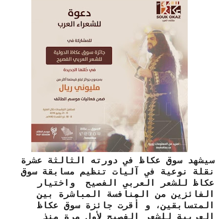
سيشهد سوق عكاظ في دورته الثالثة عشرة
نقلة نوعية في آليات تنظيم مسابقة سوق
عكاظ للشعر العربي الفصيح واختيار
الفائزين من المنافسة المباشرة بين
المتسابقين، و أُقرت جائزة سوق عكاظ
العربية للشعر الفصيح لأول مرة منذ