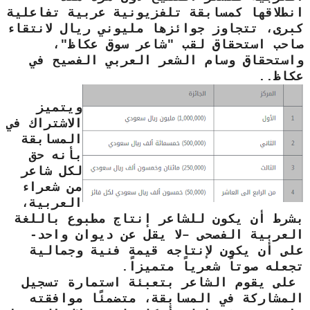
انطلاقها كمسابقة تلفزيونية عربية تفاعلية
كبرى، تتجاوز جوائزها مليوني ريال لانتقاء
صاحب استحقاق لقب "شاعر سوق عكاظ"،
واستحقاق وسام الشعر العربي الفصيح في
عكاظ..
ويتميز
الاشتراك في
المسابقة
بأنه حق
لكل شاعر
من شعراء
العربية،
بشرط أن يكون للشاعر إنتاج مطبوع باللغة
العربية الفصحى –لا يقل عن ديوان واحد-
على أن يكون لإنتاجه قيمة فنية وجمالية
تجعله صوتاً شعرياً متميزاً.
على يقوم الشاعر بتعبئة استمارة تسجيل
المشاركة في المسابقة، متضمئًا موافقته