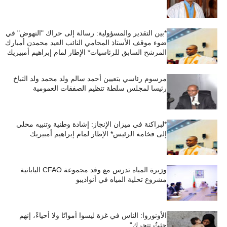
*بين التقدير والمسؤولية: رسالة إلى حراك "النهوض" في
ضوء موقف الأستاذ المحامي النائب العيد محمدن أمبارك
المرشح السابق للرئاسيات* الإطار لمام إبراهيم أمبيريك
مرسوم رئاسي بتعيين أحمد سالم ولد محمد ولد التباخ
رئيسا لمجلس سلطة تنظيم الصفقات العمومية
*لبراكنة في ميزان الإنجاز: إشادة وطنية وتنبيه محلي
إلى فخامة الرئيس* الإطار لمام إبراهيم أمبيريك
وزيرة المياه تدرس مع وفد مجموعة CFAO اليابانية
مشروع تحلية المياه في أنواذيبو
الأونوروا: الناس في غزة ليسوا أمواتًا ولا أحياءً، إنهم
جثثٌ تتحرك"