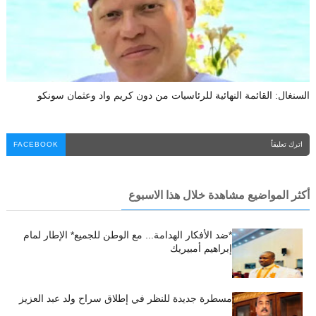
السنغال: القائمة النهائية للرئاسيات من دون كريم واد وعثمان سونكو
اترك تعليقاً
FACEBOOK
أكثر المواضيع مشاهدة خلال هذا الاسبوع
*ضد الأفكار الهدامة... مع الوطن للجميع* الإطار لمام
إبراهيم أمبيريك
مسطرة جديدة للنظر في إطلاق سراح ولد عبد العزيز