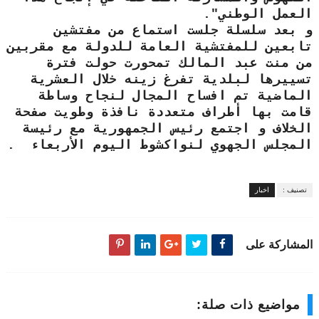
العمل الوطني".
و بعد سلسلة جلست استماع من مفتشين
تابعين للمفتشية العامة للدولة مع مقربين
من منت عبد المالك تمحورت حولت فترة
تسييرها لبلدية تفرغ زينه خلال العشرية
الماضية تم افساح المجال لنجاح وساطة
قامت بها أطراف متعددة نافذة وطويت صفحة
الخلاف و اجتمع رئيس الجمهورية مع رئيسة
المجلس الجهوي لنواكشوط اليوم الأربعاء .
تصنيف :
اخبار
المشاركة على
مواضيع ذات صلة: