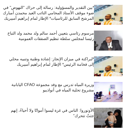
*بين التقدير والمسؤولية: رسالة إلى حراك "النهوض" في
ضوء موقف الأستاذ المحامي النائب العيد محمدن أمبارك
المرشح السابق للرئاسيات* الإطار لمام إبراهيم أمبيريك
مرسوم رئاسي بتعيين أحمد سالم ولد محمد ولد التباخ
رئيسا لمجلس سلطة تنظيم الصفقات العمومية
*لبراكنة في ميزان الإنجاز: إشادة وطنية وتنبيه محلي
إلى فخامة الرئيس* الإطار لمام إبراهيم أمبيريك
وزيرة المياه تدرس مع وفد مجموعة CFAO اليابانية
مشروع تحلية المياه في أنواذيبو
الأونوروا: الناس في غزة ليسوا أمواتًا ولا أحياءً، إنهم
جثثٌ تتحرك"