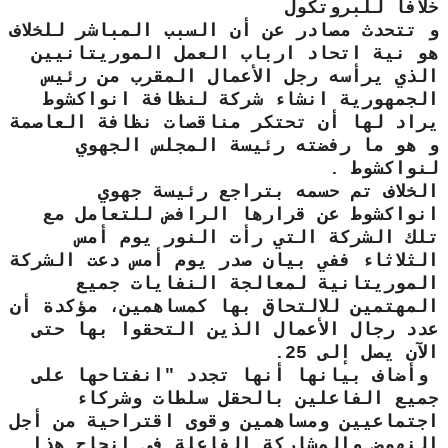
خلافا للبروتكول
و تتحدث مصادر عن أن السبب المباشر للخلاف
هو نية اتحاد ارباب العمل الموريتانيين
الذي يرأسه رجل الأعمال المقرب من رئيس
الجمهورية انشاء شركة لنظافة انواكشوط
يراد لها أن تحتكر مناقصات نظافة العاصمة
و هو ما رفضته رئيسة المجلس الجهوي
لنواكشوط .
الخلاف تم حسمه بتراجع رئيسة جهوي
انواكشوط عن قرارها الرافض للتعامل مع
تلك الشركة التي رأت النور يوم أمس
الثلاثاء ففي بيان صدر يوم أمس دعت الشركة
الموريتانية لمعالجة النفايات جميع
المهتمين للالتحاق بها كمساهمين، مؤكدة أن
عدد رجال الأعمال الذين التحقوا بها حتى
الآن يصل إلى 25.
وأضاف بيانها أنها تجدد "انفتاحها على
جميع الفاعلين بالحقل سلطات وشركاء
اجتماعيين ومساهمين وقوى اقتراحية من أجل
النهوض والمشاركة الفاعلة في إنجاح هذا