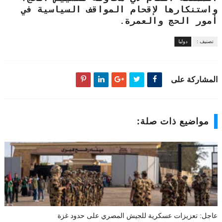
واستنكارها لإقحام المواقف السياسية في
أمور الحج والعمرة.
تصنيف :
دوليا
المشاركة على
مواضيع ذات صلة:
عاجل: تعزيزات عسكرية للجيش المصري على حدود غزة