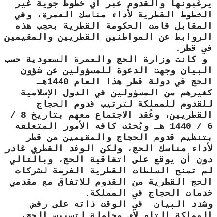
يرغبونها والقدوم عبر أي خطوط جوية غير
الخطوط القطرية لأداء مناسك العمرة، وفي
المقابل قامت الحكومة القطرية بحجب هذه
الروابط عن المواطنين القطريين والمقيمين
في قطر.
و كانت وزارة الحج والعمرة السعودية حسب
البيان وجهت الدعوة للمسؤولين عن شؤون
الحج في دولة قطر هذا العام 1440هـ
كغيرهم من المسؤولين في الدول الإسلامية
للقدوم للمملكة لترتيب قدوم الحجاج
القطريين، وعُقد الاجتماع معهم بتاريخ 8 /
6 / 1440 هـ وبُحثت كافة الأمور المتعلقة
بتنظيم قدوم الحجاج والمقيمين من قطر
لأداء مناسك الحج، ولكن الوفد القطري غادر
دون أن يوقع على اتفاقية الحج، وبالتالي
لم تمنح السلطات القطرية الفرصة لشركات
الحج القطرية من القدوم للاتفاق مع مقدمي
خدمات الحجاج في المملكة.
وشدد البيان في الوقت ذاته على رفض
المملكة التام لأي محاولة لتسييس الحج،