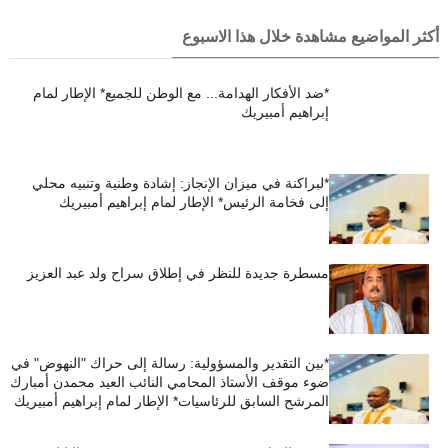
أكثر المواضيع مشاهدة خلال هذا الاسبوع
*ضد الأفكار الهدامة... مع الوطن للجميع* الإطار لمام
إبراهيم أمبيريك
*لبراكنة في ميزان الإنجاز: إشادة وطنية وتنبيه محلي
إلى فخامة الرئيس* الإطار لمام إبراهيم أمبيريك
مسطرة جديدة للنظر في إطلاق سراح ولد عبد العزيز
*بين التقدير والمسؤولية: رسالة إلى حراك "النهوض" في
ضوء موقف الأستاذ المحامي النائب العيد محمدن أمبارك
المرشح السابق للرئاسيات* الإطار لمام إبراهيم أمبيريك