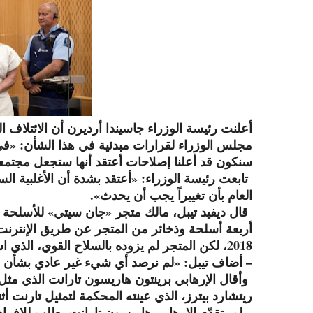
أعلنت رئيسة الوزراء جاسيندا أرديرن أن الائتلاف
مجلس الوزراء لقرارات مبدئية في هذا الشأن: «في
سنكون قد أعلنا إصلاحات أعتقد أنها ستجعل مجتمعنا 
تابعت رئيسة الوزراء: «أعتقد بشدة أن الأغلبية ا
العام بأن تغييراً يجب أن يحدث».
قال ديفيد تيبل، مالك متجر «جان سيتي» للأسلح
2018، لكن المتجر لم يزوده بالسلاح القوي، الذي استخدم في المذبحة.
– أضاف تيبل: «لم نرصد أي شيء غير عادي بشأن 
ريتشارد بيترز، الذي عينته المحكمة لتمثيل تارنت أث
– لم يتقدّم الإرهابي هاريسون تارانت بطلب للإفرا