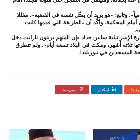
ياً». وتابع: «هو يريد أن يمثّل نفسه في القضية»، مقللا
ل أمام المحكمة. وأكّد أن «الطريقة التي قدمها كانت
».
ة الإسرائيلية سابين حداد «إن المتهم برنتون تارانت دخل
دخول سياحية مدتها ثلاثة أشهر، ومكث في البلاد تسعة أيام». ولم تتطرق
ة المسجدين في نيوزيلندا.
جل+
لينكدإن
بينتريست