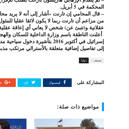
المحكمة في 5 أبريل.
– قال المحامي إن تارنت «أشار إلى أنه لا يريد محام
من مزاعم أن تارنت ربما لا يكون لائقا عقليا للمثو
عقلانية و(تنبئ عن) شخص لا يعاني أي إعاقة عقلية
أعلنت الناطقة باسم وزارة الداخلية للسكان والهجر
إسرائيل في أكتوبر 2016 بتأشيرة 
إلى تفاصيل إضافية متعلقة بالأسترالي مرتكب مذبح
تصنيف :
دوليا
المشاركة على
فيسبوك
غرّد
جو
مواضيع ذات صلة: