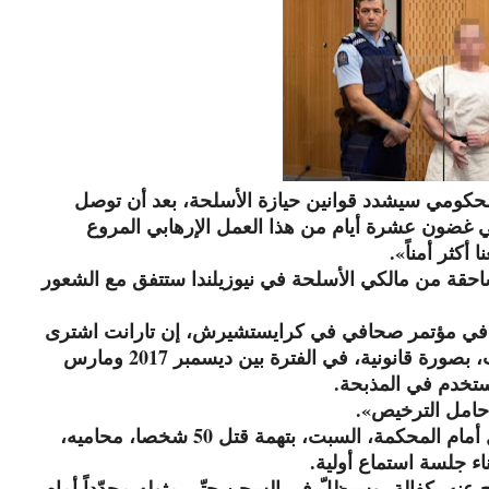
 الحكومي سيشدد قوانين حيازة الأسلحة، بعد أن توصل
 غضون عشرة أيام من هذا العمل الإرهابي المروع
أكثر أمناً».
لساحقة من مالكي الأسلحة في نيوزيلندا ستتفق مع الشعور
ة في مؤتمر صحافي في كرايستشيرش، إن تارانت اشترى
أربعة أسلحة وذخائر من المتجر عن طريق الإنترنت، بصورة قانونية، في الفترة بين ديسمبر 2017 ومارس
حامل الترخيص».
وأقال الإرهابي برينتون هاريسون تارانت الذي مثل أمام المحكمة، السبت، بتهمة قتل 50 شخصا، محاميه،
ناء جلسة استماع أولية.
ج عنه بكفالة، وسيظلّ في السجن حتّى مثوله مجدّداً أمام