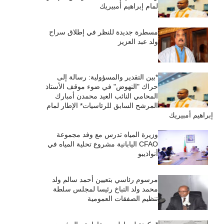
لمام إبراهيم أمبيريك
مسطرة جديدة للنظر في إطلاق سراح
ولد عبد العزيز
*بين التقدير والمسؤولية: رسالة إلى
حراك "النهوض" في ضوء موقف الأستاذ
المحامي النائب العيد محمدن أمبارك
المرشح السابق للرئاسيات* الإطار لمام
إبراهيم أمبيريك
وزيرة المياه تدرس مع وفد مجموعة
CFAO اليابانية مشروع تحلية المياه في
أنواذيبو
مرسوم رئاسي بتعيين أحمد سالم ولد
محمد ولد التباخ رئيسا لمجلس سلطة
تنظيم الصفقات العمومية