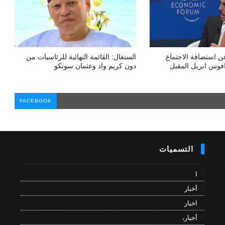
ن استضافة الاجتماع
السنغال: القائمة النهائية للرئاسيات من
فوس ابريل المقبل
دون كريم واد وعثمان سونكو
FACEBOOK
التسميات
ا
أخبار
اخبار
أخبار،