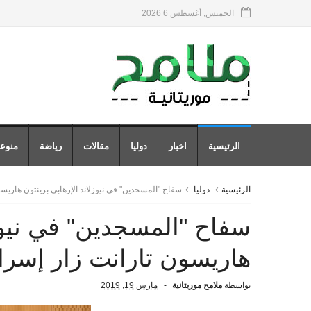
الخميس, أغسطس 6 2026
الرئيسية
اخبار
دوليا
مقالات
رياضة
منوع
الرئيسية
دوليا
سفاح "المسجدين" في نيوزلاند الإرهابي برينتون هاريسو
سفاح "المسجدين" في نيوزل
هاريسون تارانت زار إسرا
بواسطة
ملامح موريتانية
مارس 19, 2019