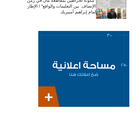
*مكونة لحراطين بمقاطعة مال في زمن
الإنصاف: بين التعليمات والواقع* / الإطار
لمام إبراهيم أمبيريك