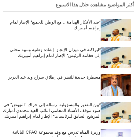
أكثر المواضيع مشاهدة خلال هذا الاسبوع
*ضد الأفكار الهدامة... مع الوطن للجميع* الإطار لمام
إبراهيم أمبيريك
*لبراكنة في ميزان الإنجاز: إشادة وطنية وتنبيه محلي
إلى فخامة الرئيس* الإطار لمام إبراهيم أمبيريك
مسطرة جديدة للنظر في إطلاق سراح ولد عبد العزيز
*بين التقدير والمسؤولية: رسالة إلى حراك "النهوض" في
ضوء موقف الأستاذ المحامي النائب العيد محمدن أمبارك
المرشح السابق للرئاسيات* الإطار لمام إبراهيم أمبيريك
وزيرة المياه تدرس مع وفد مجموعة CFAO اليابانية