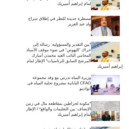
لمام إبراهيم أمبيريك
مسطرة جديدة للنظر في إطلاق سراح
ولد عبد العزيز
*بين التقدير والمسؤولية: رسالة إلى
حراك "النهوض" في ضوء موقف الأستاذ
المحامي النائب العيد محمدن أمبارك
المرشح السابق للرئاسيات* الإطار لمام
إبراهيم أمبيريك
وزيرة المياه تدرس مع وفد مجموعة
CFAO اليابانية مشروع تحلية المياه في
أنواذيبو
*مكونة لحراطين بمقاطعة مال في زمن
الإنصاف: بين التعليمات والواقع* / الإطار
لمام إبراهيم أمبيريك