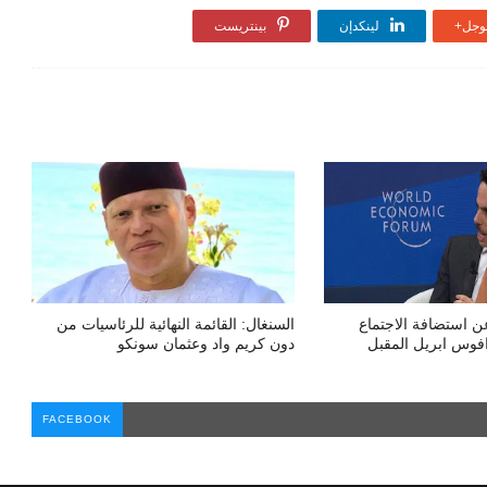
جل+
لينكدإن
بينتريست
ن استضافة الاجتماع
السنغال: القائمة النهائية للرئاسيات من
فوس ابريل المقبل
دون كريم واد وعثمان سونكو
FACEBOOK