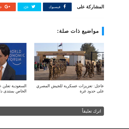
المشاركة على
فيسبوك
غرّد
جو
مواضيع ذات صلة:
عاجل: تعزيزات عسكرية للجيش المصري
السعودية تعلن ع
على حدود غزة
الخاص بمنتدى دا
اترك تعليقاً