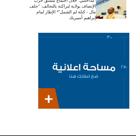
*مداخلتي: خلال اجتماع منسق حزب
الإنصاف بولاية لبراكنة بالتحالف: "حلف
مال - كتلة لم الشمل"* الإطار لمام
إبراهيم أمبيريك